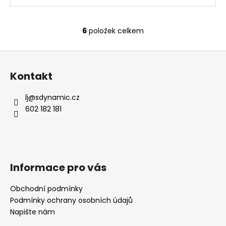
6
položek celkem
O
v
Z
l
á
á
Kontakt
d
p
a
a
lj
@
sdynamic.cz
c
t
602 182 181
í
í
p
r
v
k
Informace pro vás
y
v
Obchodní podmínky
ý
Podmínky ochrany osobních údajů
p
i
Napište nám
s