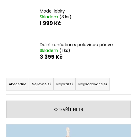
a
Model lebky
j
Skladem
(3 ks)
í
1 999 Kč
t
?
Dolní končetina s polovinou pánve
Skladem
(1 ks)
3 399 Kč
HLEDAT
Ř
a
Abecedně
Nejlevnější
Nejdražší
Nejprodávanější
z
D
e
o
n
OTEVŘÍT FILTR
p
í
o
p
r
V
u
r
ý