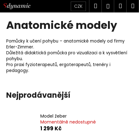
K
Přejít
Hledat
Náku
M
Přihlášen
CZK
na
o
obsah
Zpět
Zpět
košík
š
Anatomické modely
í
C
k
o
Pomůcky k učení pohybu – anatomické modely od firmy
Erler-Zimmer.
p
Důležitá didaktická pomůcka pro vizualizaci a k vysvětlení
o
pohybu.
t
Pro praxi fyzioterapeutů, ergoterapeutů, trenéry i
pedagogy.
ř
e
b
Nejprodávanější
u
j
e
Model žeber
t
Momentálně nedostupné
1 299 Kč
e
n