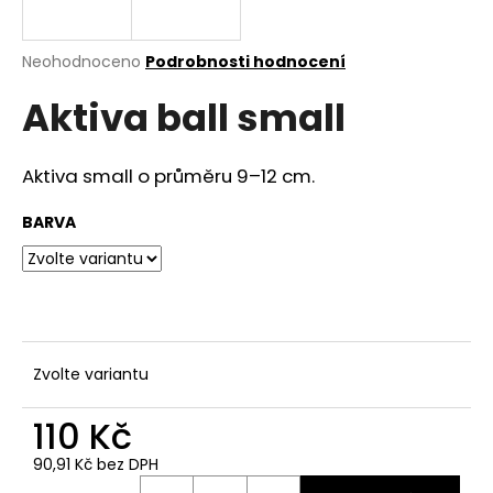
a
j
Průměrné
Neohodnoceno
Podrobnosti hodnocení
í
hodnocení
Aktiva ball small
produktu
t
je
?
0,0
z
Aktiva small o průměru 9–12 cm.
5
hvězdiček.
BARVA
HLEDAT
D
o
Zvolte variantu
p
o
110 Kč
r
90,91 Kč bez DPH
u
Měrná