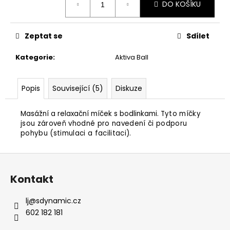
č
DO KOŠÍKU
cena:
u
j
e
Zeptat se
Sdílet
m
e
Kategorie
:
Aktiva Ball
DÁRKOVÝ
Popis
Související (5)
Diskuze
POUKAZ
NA
NÁKUP
Masážní a relaxační míček s bodlin
kami. T
yto míčky
jsou zároveň vhodné pro navedení či podporu
250
pohybu (stimulaci a facilitaci).
Kč
Z
á
Kontakt
p
a
lj
@
sdynamic.cz
t
602 182 181
í