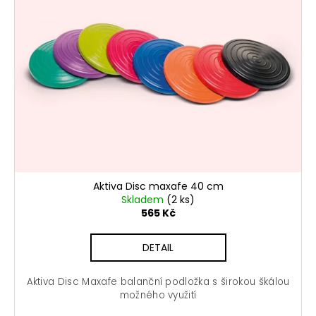
č
u
j
e
m
e
KORÁLKOVÝ
NÁRAMEK
SPIRALDYNAMIK
100
Kč
Aktiva Disc maxafe 40 cm
Skladem
(2 ks)
565 Kč
DETAIL
Aktiva Disc Maxafe balanční podložka s širokou škálou
možného využití