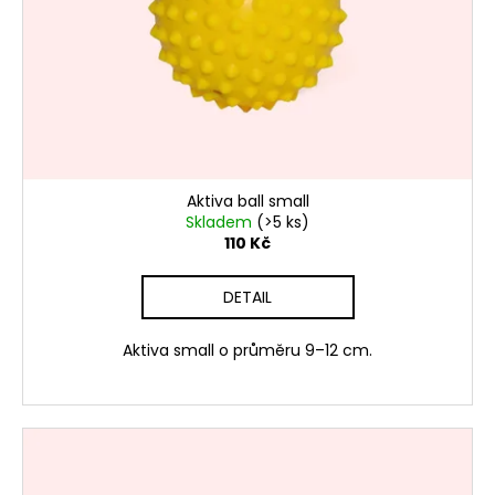
d
r
a
u
o
j
k
d
í
t
u
t
ů
k
?
t
ů
Aktiva ball small
Skladem
(>5 ks)
110 Kč
HLEDAT
DETAIL
D
Aktiva small o průměru 9–12 cm.
o
p
o
r
u