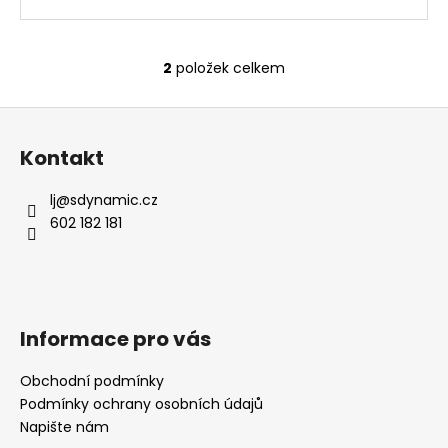
2
položek celkem
O
v
Z
l
á
á
Kontakt
d
p
a
a
lj
@
sdynamic.cz
c
t
602 182 181
í
í
p
r
v
k
Informace pro vás
y
v
Obchodní podmínky
ý
Podmínky ochrany osobních údajů
p
i
Napište nám